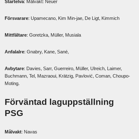
Startelva
: Målvakt: Neuer
Försvarare
: Upamecano, Kim Min-jae, De Ligt, Kimmich
Mittfältare
: Goretzka, Müller, Musiala
Anfalalre
: Gnabry, Kane, Sané,
Avbytare
: Davies, Sarr, Guerreiro, Müller, Ulreich, Laimer,
Buchmann, Tel, Mazraoui, Krätzig, Pavlović, Coman, Choupo-
Moting.
Förväntad laguppställning
PSG
Målvakt
: Navas