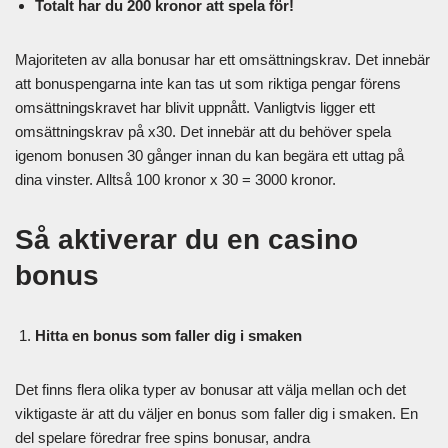
Totalt har du 200 kronor att spela för!
Majoriteten av alla bonusar har ett omsättningskrav. Det innebär
att bonuspengarna inte kan tas ut som riktiga pengar förens
omsättningskravet har blivit uppnått. Vanligtvis ligger ett
omsättningskrav på x30. Det innebär att du behöver spela
igenom bonusen 30 gånger innan du kan begära ett uttag på
dina vinster. Alltså 100 kronor x 30 = 3000 kronor.
Så aktiverar du en casino
bonus
Hitta en bonus som faller dig i smaken
Det finns flera olika typer av bonusar att välja mellan och det
viktigaste är att du väljer en bonus som faller dig i smaken. En
del spelare föredrar free spins bonusar, andra