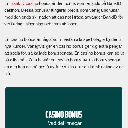
En
BankID casino
bonus är den bonus som erbjuds på BankID
casinon. Dessa bonusar fungerar precis som vanliga bonusar,
med den enda skillnaden att casinot i fråga använder BankID för
verifiering, inloggning och transaktioner.
En casino bonus är något som nästan alla spelbolag erbjuder till
nya kunder. Vanligtvis ger en casino bonus ger dig extra pengar
att spela för, så kallade bonuspengar. En casino bonus kan se ut
på olika sätt. Ofta består en casino bonus av just bonuspengar,
en den kan också bestå av free spins eller en kombination av de
två.