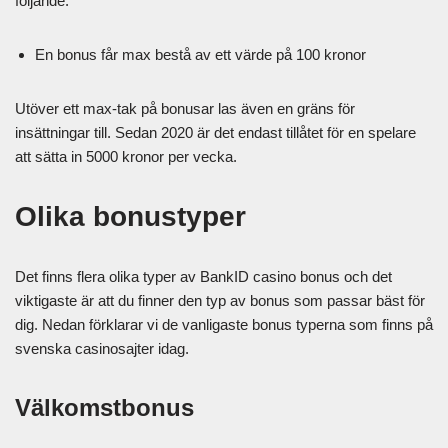
följande:
En bonus får max bestå av ett värde på 100 kronor
Utöver ett max-tak på bonusar las även en gräns för
insättningar till. Sedan 2020 är det endast tillåtet för en spelare
att sätta in 5000 kronor per vecka.
Olika bonustyper
Det finns flera olika typer av BankID casino bonus och det
viktigaste är att du finner den typ av bonus som passar bäst för
dig. Nedan förklarar vi de vanligaste bonus typerna som finns på
svenska casinosajter idag.
Välkomstbonus