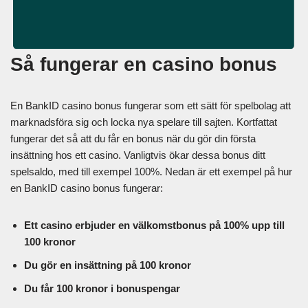
Så fungerar en casino bonus
En BankID casino bonus fungerar som ett sätt för spelbolag att
marknadsföra sig och locka nya spelare till sajten. Kortfattat
fungerar det så att du får en bonus när du gör din första
insättning hos ett casino. Vanligtvis ökar dessa bonus ditt
spelsaldo, med till exempel 100%. Nedan är ett exempel på hur
en BankID casino bonus fungerar:
Ett casino erbjuder en välkomstbonus på 100% upp till
100 kronor
Du gör en insättning på 100 kronor
Du får 100 kronor i bonuspengar