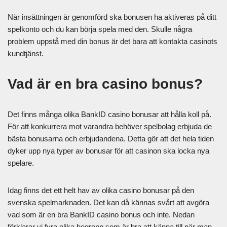
När insättningen är genomförd ska bonusen ha aktiveras på ditt
spelkonto och du kan börja spela med den. Skulle några
problem uppstå med din bonus är det bara att kontakta casinots
kundtjänst.
Vad är en bra casino bonus?
Det finns många olika BankID casino bonusar att hålla koll på.
För att konkurrera mot varandra behöver spelbolag erbjuda de
bästa bonusarna och erbjudandena. Detta gör att det hela tiden
dyker upp nya typer av bonusar för att casinon ska locka nya
spelare.
Idag finns det ett helt hav av olika casino bonusar på den
svenska spelmarknaden. Det kan då kännas svårt att avgöra
vad som är en bra BankID casino bonus och inte. Nedan
förklarar vi fyra olika begrepp som är bra att känna till när man