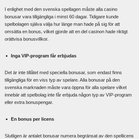
I enlighet med den svenska spellagen måste alla casino
bonusar vara tillgängliga i minst 60 dagar. Tidigare kunde
spelbolagen själva välja hur länge man hade på sig för att
omsätta en bonus, vilket gjorde att en del casinon hade riktigt
orättvisa bonusvillkor.
Inga VIP-program får erbjudas
Det är inte tillåtet med speciella bonusar, som endast finns
tillgängliga för en viss typ av spelare. Alla bonusar på den
svenska marknaden måste vara öppna för alla spelare vilket
innebär att spelbolag inte får erbjuda någon typ av VIP-program
eller extra bonuspengar.
En bonus per licens
Slutligen är antalet bonusar numera begränsat av den spellicens