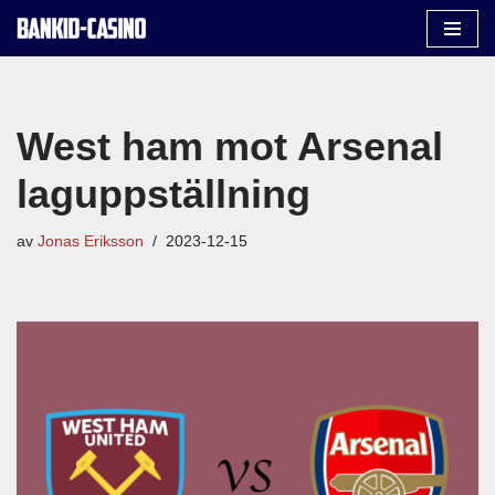
Hoppa
till
innehåll
West ham mot Arsenal
laguppställning
av
Jonas Eriksson
2023-12-15