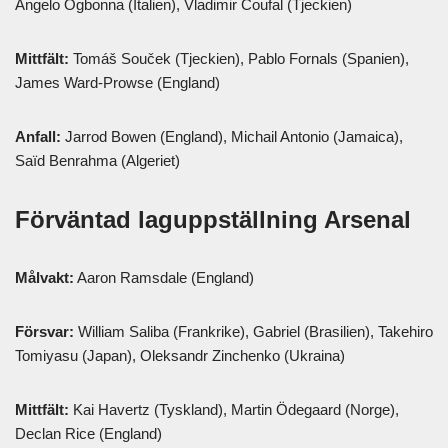
Angelo Ogbonna (Italien), Vladimir Coufal (Tjeckien)
Mittfält:
Tomáš Souček (Tjeckien), Pablo Fornals (Spanien),
James Ward-Prowse (England)
Anfall:
Jarrod Bowen (England), Michail Antonio (Jamaica),
Saïd Benrahma (Algeriet)
Förväntad laguppställning Arsenal
Målvakt:
Aaron Ramsdale (England)
Försvar:
William Saliba (Frankrike), Gabriel (Brasilien), Takehiro
Tomiyasu (Japan), Oleksandr Zinchenko (Ukraina)
Mittfält:
Kai Havertz (Tyskland), Martin Ödegaard (Norge),
Declan Rice (England)