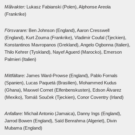
Målvakter:
Lukasz Fabianski (Polen), Alphonse Areola
(Frankrike)
Försvarare:
Ben Johnson (England), Aaron Cresswell
(England), Kurt Zouma (Frankrike), Vladimir Coufal (Tjeckien),
Konstantinos Mavropanos (Grekland), Angelo Ogbonna (Italien),
Thilo Kehrer (Tyskland), Nayef Aguerd (Marocko), Emerson
Palmieri (Italien)
Mittfältare:
James Ward-Prowse (England), Pablo Fornals
(Spanien), Lucas Paquetá (Brasilien), Mohammed Kudus
(Ghana), Maxwel Cornet (Elfenbenskusten), Edson Álvarez
(Mexiko), Tomáš Souček (Tjeckien), Conor Coventry (Irland)
Anfallare:
Michail Antonio (Jamaica), Danny Ings (England),
Jarrod Bowen (England), Saïd Benrahma (Algeriet), Divin
Mubama (England)